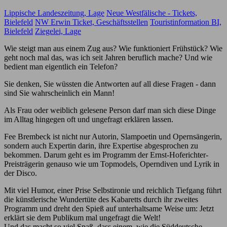
Lippische Landeszeitung, Lage
Neue Westfälische - Tickets,
Bielefeld
NW Erwin Ticket, Geschäftsstellen
Touristinformation BI,
Bielefeld
Ziegelei, Lage
Wie steigt man aus einem Zug aus? Wie funktioniert Frühstück? Wie
geht noch mal das, was ich seit Jahren beruflich mache? Und wie
bedient man eigentlich ein Telefon?
Sie denken, Sie wüssten die Antworten auf all diese Fragen - dann
sind Sie wahrscheinlich ein Mann!
Als Frau oder weiblich gelesene Person darf man sich diese Dinge
im Alltag hingegen oft und ungefragt erklären lassen.
Fee Brembeck ist nicht nur Autorin, Slampoetin und Opernsängerin,
sondern auch Expertin darin, ihre Expertise abgesprochen zu
bekommen. Darum geht es im Programm der Ernst-Hoferichter-
Preisträgerin genauso wie um Topmodels, Operndiven und Lyrik in
der Disco.
Mit viel Humor, einer Prise Selbstironie und reichlich Tiefgang führt
die künstlerische Wundertüte des Kabaretts durch ihr zweites
Programm und dreht den Spieß auf unterhaltsame Weise um: Jetzt
erklärt sie dem Publikum mal ungefragt die Welt!
Und das macht so viel Spaß, dass einem, wie die Süddeutsche