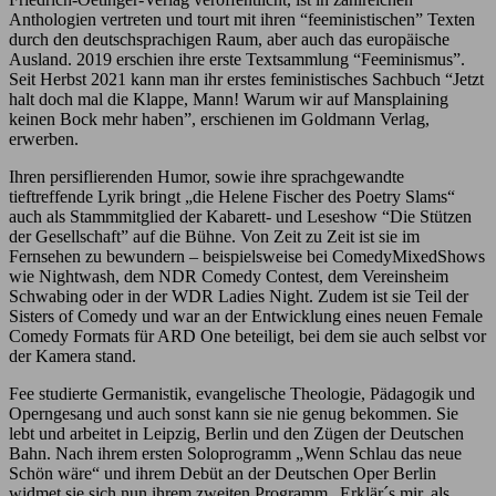
Anthologien vertreten und tourt mit ihren “feeministischen” Texten
durch den deutschsprachigen Raum, aber auch das europäische
Ausland. 2019 erschien ihre erste Textsammlung “Feeminismus”.
Seit Herbst 2021 kann man ihr erstes feministisches Sachbuch “Jetzt
halt doch mal die Klappe, Mann! Warum wir auf Mansplaining
keinen Bock mehr haben”, erschienen im Goldmann Verlag,
erwerben.
Ihren persiflierenden Humor, sowie ihre sprachgewandte
tieftreffende Lyrik bringt „die Helene Fischer des Poetry Slams“
auch als Stammmitglied der Kabarett- und Leseshow “Die Stützen
der Gesellschaft” auf die Bühne. Von Zeit zu Zeit ist sie im
Fernsehen zu bewundern – beispielsweise bei ComedyMixedShows
wie Nightwash, dem NDR Comedy Contest, dem Vereinsheim
Schwabing oder in der WDR Ladies Night. Zudem ist sie Teil der
Sisters of Comedy und war an der Entwicklung eines neuen Female
Comedy Formats für ARD One beteiligt, bei dem sie auch selbst vor
der Kamera stand.
Fee studierte Germanistik, evangelische Theologie, Pädagogik und
Operngesang und auch sonst kann sie nie genug bekommen. Sie
lebt und arbeitet in Leipzig, Berlin und den Zügen der Deutschen
Bahn. Nach ihrem ersten Soloprogramm „Wenn Schlau das neue
Schön wäre“ und ihrem Debüt an der Deutschen Oper Berlin
widmet sie sich nun ihrem zweiten Programm „Erklär´s mir, als