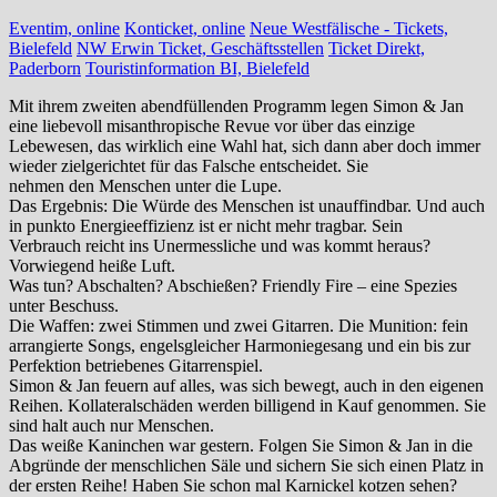
Eventim, online
Konticket, online
Neue Westfälische - Tickets,
Bielefeld
NW Erwin Ticket, Geschäftsstellen
Ticket Direkt,
Paderborn
Touristinformation BI, Bielefeld
Mit ihrem zweiten abendfüllenden Programm legen Simon & Jan
eine liebevoll misanthropische Revue vor über das einzige
Lebewesen, das wirklich eine Wahl hat, sich dann aber doch immer
wieder zielgerichtet für das Falsche entscheidet. Sie
nehmen den Menschen unter die Lupe.
Das Ergebnis: Die Würde des Menschen ist unauffindbar. Und auch
in punkto Energieeffizienz ist er nicht mehr tragbar. Sein
Verbrauch reicht ins Unermessliche und was kommt heraus?
Vorwiegend heiße Luft.
Was tun? Abschalten? Abschießen? Friendly Fire – eine Spezies
unter Beschuss.
Die Waffen: zwei Stimmen und zwei Gitarren. Die Munition: fein
arrangierte Songs, engelsgleicher Harmoniegesang und ein bis zur
Perfektion betriebenes Gitarrenspiel.
Simon & Jan feuern auf alles, was sich bewegt, auch in den eigenen
Reihen. Kollateralschäden werden billigend in Kauf genommen. Sie
sind halt auch nur Menschen.
Das weiße Kaninchen war gestern. Folgen Sie Simon & Jan in die
Abgründe der menschlichen Säle und sichern Sie sich einen Platz in
der ersten Reihe! Haben Sie schon mal Karnickel kotzen sehen?