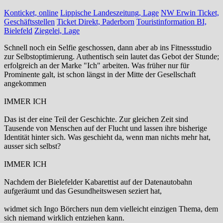
Konticket, online
Lippische Landeszeitung, Lage
NW Erwin Ticket,
Geschäftsstellen
Ticket Direkt, Paderborn
Touristinformation BI,
Bielefeld
Ziegelei, Lage
Schnell noch ein Selfie geschossen, dann aber ab ins Fitnessstudio
zur Selbstoptimierung. Authentisch sein lautet das Gebot der Stunde;
erfolgreich an der Marke "Ich" arbeiten. Was früher nur für
Prominente galt, ist schon längst in der Mitte der Gesellschaft
angekommen
IMMER ICH
Das ist der eine Teil der Geschichte. Zur gleichen Zeit sind
Tausende von Menschen auf der Flucht und lassen ihre bisherige
Identität hinter sich. Was geschieht da, wenn man nichts mehr hat,
ausser sich selbst?
IMMER ICH
Nachdem der Bielefelder Kabarettist auf der Datenautobahn
aufgeräumt und das Gesundheitswesen seziert hat,
widmet sich Ingo Börchers nun dem vielleicht einzigen Thema, dem
sich niemand wirklich entziehen kann.