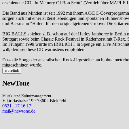
erschienene CD "In Memory Of Bon Scott" (Vertrieb über MAPLE LEA
Die Band aus Minden ist seit 1992 mit ihrem AC/DC-Coverprogramm 
sorgen auch mit einer äußerst lebendigen und spontanen Bühnenshow
und Bassmann "Hafer" für den originalgetreuen Groove. Die Gitarren 
BIG BALLS spielten z. B. schon auf der Harley Jamboree in Berlin m
Stuttgart sowie beim Classic Rock Festival in Raderhorst mit T-Rex,
Im Frühjahr 1999 wurde im IRRLICHT in Spenge ein Live-Mitschnitt 
will, dem sei diese CD wärmstens empfohlen.
Dass die Songs der australischen Rock-Urgesteine auch ohne meterh
mitgeschnitten wurde.
« zurück
NewTone
Musik- und Kulturmanagement
Viktoriastraße 19 · 33602 Bielefeld
0521 . 17 16 17
mail@newtone.de