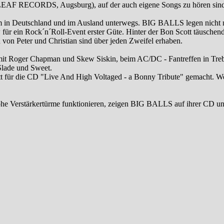
F RECORDS, Augsburg), auf der auch eigene Songs zu hören sind, be
in Deutschland und im Ausland unterwegs. BIG BALLS legen nicht nu
 für ein Rock´n´Roll-Event erster Güte. Hinter der Bon Scott täusch
von Peter und Christian sind über jeden Zweifel erhaben.
it Roger Chapman und Skew Siskin, beim AC/DC - Fantreffen in Trebur
 Slade und Sweet.
für die CD "Live And High Voltaged - a Bonny Tribute" gemacht. Wer
ohe Verstärkertürme funktionieren, zeigen BIG BALLS auf ihrer CD unp