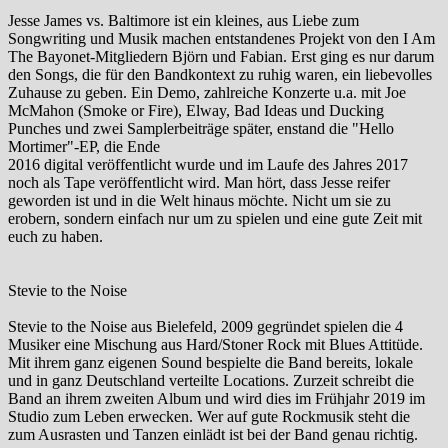
Jesse James vs. Baltimore ist ein kleines, aus Liebe zum
Songwriting und Musik machen entstandenes Projekt von den I Am
The Bayonet-Mitgliedern Björn und Fabian. Erst ging es nur darum
den Songs, die für den Bandkontext zu ruhig waren, ein liebevolles
Zuhause zu geben. Ein Demo, zahlreiche Konzerte u.a. mit Joe
McMahon (Smoke or Fire), Elway, Bad Ideas und Ducking
Punches und zwei Samplerbeiträge später, enstand die "Hello
Mortimer"-EP, die Ende
2016 digital veröffentlicht wurde und im Laufe des Jahres 2017
noch als Tape veröffentlicht wird. Man hört, dass Jesse reifer
geworden ist und in die Welt hinaus möchte. Nicht um sie zu
erobern, sondern einfach nur um zu spielen und eine gute Zeit mit
euch zu haben.
Stevie to the Noise
Stevie to the Noise aus Bielefeld, 2009 gegründet spielen die 4
Musiker eine Mischung aus Hard/Stoner Rock mit Blues Attitüde.
Mit ihrem ganz eigenen Sound bespielte die Band bereits, lokale
und in ganz Deutschland verteilte Locations. Zurzeit schreibt die
Band an ihrem zweiten Album und wird dies im Frühjahr 2019 im
Studio zum Leben erwecken. Wer auf gute Rockmusik steht die
zum Ausrasten und Tanzen einlädt ist bei der Band genau richtig.