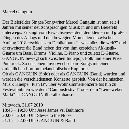
Marcel Ganguin
Der Bielefelder Singer/Songwriter Marcel Ganguin ist nun seit 4
Jahren mit seiner deutschsprachigen Musik in und um Bielefeld
unterwegs. Er singt vom Erwachsenwerden, den kleinen und großen
Dingen des Alltags und den bewegten Momenten dazwischen.
Anfang 2018 erschien sein Debütalbum "...was nützt die welt?" und
er erweiterte die Band neben der von ihm gespielten Akkustik-
Gitarre um Bass, Drums, Violine, E-Piano und zuletzt E-Gitarre.
GANGUIN bewegt sich zwischen Indiepop, Folk und einer Prise
Punkrock. So entstehen unverwechselbare Songs mit einer
ordentlichen Portion melancholischer Euphorie.
Ob als GANGUIN (Solo) oder als GANGUIN (Band) wurden und
werden die verschiedensten Konzerte gespielt. Von der heimischen
Musik-Kneipe "Plan B", über Wohnzimmerkonzerte bis hin zu
Festivalbühnen wie dem "Campusfestival" oder dem "Leineweber
Markt" ist GANGUIN überall zuhause.
Mittwoch, 31.07.2019
18:45 – 19:30 Uhr Jesse James vs. Baltimore
20:00 – 20:45 Uhr Stevie to the Noise
21:15 – 22:00 Uhr GANGUIN & Band