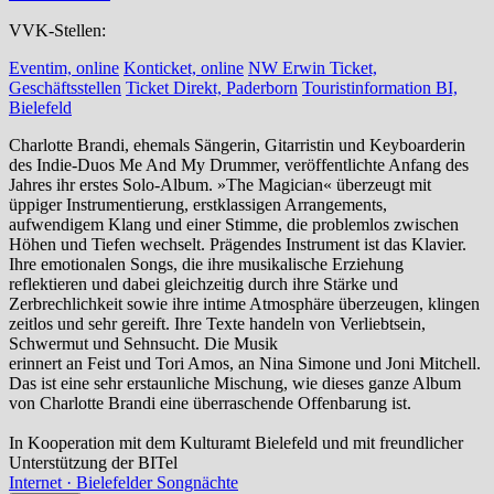
VVK-Stellen:
Eventim, online
Konticket, online
NW Erwin Ticket,
Geschäftsstellen
Ticket Direkt, Paderborn
Touristinformation BI,
Bielefeld
Charlotte Brandi, ehemals Sängerin, Gitarristin und Keyboarderin
des Indie-Duos Me And My Drummer, veröffentlichte Anfang des
Jahres ihr erstes Solo-Album. »The Magician« überzeugt mit
üppiger Instrumentierung, erstklassigen Arrangements,
aufwendigem Klang und einer Stimme, die problemlos zwischen
Höhen und Tiefen wechselt. Prägendes Instrument ist das Klavier.
Ihre emotionalen Songs, die ihre musikalische Erziehung
reflektieren und dabei gleichzeitig durch ihre Stärke und
Zerbrechlichkeit sowie ihre intime Atmosphäre überzeugen, klingen
zeitlos und sehr gereift. Ihre Texte handeln von Verliebtsein,
Schwermut und Sehnsucht. Die Musik
erinnert an Feist und Tori Amos, an Nina Simone und Joni Mitchell.
Das ist eine sehr erstaunliche Mischung, wie dieses ganze Album
von Charlotte Brandi eine überraschende Offenbarung ist.
In Kooperation mit dem Kulturamt Bielefeld und mit freundlicher
Unterstützung der BITel
Internet · Bielefelder Songnächte