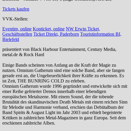
Tickets kaufen
VVK-Stellen:
Eventim, online
Konticket, online
NW Erwin Ticket,
Geschäftsstellen
Ticket Direkt, Paderborn
Touristinformation BI,
Bielefeld
präsentiert von Black Harbour Entertainment, Century Media,
metal.de & Rock Hard
Einige Bands scheinen von Anfang an die Kraft der Magie zu
nutzen. Omnium Gatherum sind eine solche Band, aber sie fangen
gerade erst an, die Ungeheuerlichkeit ihrer Kräfte zu erkennen. Es
ist Zeit, THE BUNRING COLD zu erleben.
Omnium Gatherum wurde 1996 gegründet und entwickelte sich mit
einer Reihe gefeierter Demos innerhalb einer lebendigen
europäischen Metalszene. Mit einem Sound, der die tobende
Brutalität des skandinavischen Death Metals mit einem reichen Sinn
für Melodie und Harmonie verband, erschien das Debütalbum der
Band Spirits & August Light im Jahr 2003 und erhielt begeisterte
Kritiken in zahlreichen Metal-Magazinen in ganz Europa. Seit dem
erschienen zahlreiche Alben.