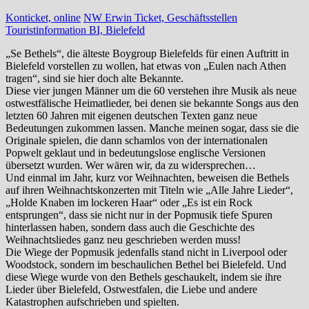
Konticket, online
NW Erwin Ticket, Geschäftsstellen
Touristinformation BI, Bielefeld
„Se Bethels“, die älteste Boygroup Bielefelds für einen Auftritt in
Bielefeld vorstellen zu wollen, hat etwas von „Eulen nach Athen
tragen“, sind sie hier doch alte Bekannte.
Diese vier jungen Männer um die 60 verstehen ihre Musik als neue
ostwestfälische Heimatlieder, bei denen sie bekannte Songs aus den
letzten 60 Jahren mit eigenen deutschen Texten ganz neue
Bedeutungen zukommen lassen. Manche meinen sogar, dass sie die
Originale spielen, die dann schamlos von der internationalen
Popwelt geklaut und in bedeutungslose englische Versionen
übersetzt wurden. Wer wären wir, da zu widersprechen…
Und einmal im Jahr, kurz vor Weihnachten, beweisen die Bethels
auf ihren Weihnachtskonzerten mit Titeln wie „Alle Jahre Lieder“,
„Holde Knaben im lockeren Haar“ oder „Es ist ein Rock
entsprungen“, dass sie nicht nur in der Popmusik tiefe Spuren
hinterlassen haben, sondern dass auch die Geschichte des
Weihnachtsliedes ganz neu geschrieben werden muss!
Die Wiege der Popmusik jedenfalls stand nicht in Liverpool oder
Woodstock, sondern im beschaulichen Bethel bei Bielefeld. Und
diese Wiege wurde von den Bethels geschaukelt, indem sie ihre
Lieder über Bielefeld, Ostwestfalen, die Liebe und andere
Katastrophen aufschrieben und spielten.