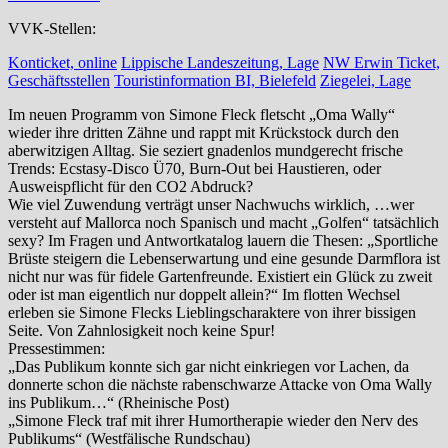
VVK-Stellen:
Konticket, online
Lippische Landeszeitung, Lage
NW Erwin Ticket,
Geschäftsstellen
Touristinformation BI, Bielefeld
Ziegelei, Lage
Im neuen Programm von Simone Fleck fletscht „Oma Wally“
wieder ihre dritten Zähne und rappt mit Krückstock durch den
aberwitzigen Alltag. Sie seziert gnadenlos mundgerecht frische
Trends: Ecstasy-Disco Ü70, Burn-Out bei Haustieren, oder
Ausweispflicht für den CO2 Abdruck?
Wie viel Zuwendung verträgt unser Nachwuchs wirklich, …wer
versteht auf Mallorca noch Spanisch und macht „Golfen“ tatsächlich
sexy? Im Fragen und Antwortkatalog lauern die Thesen: „Sportliche
Brüste steigern die Lebenserwartung und eine gesunde Darmflora ist
nicht nur was für fidele Gartenfreunde. Existiert ein Glück zu zweit
oder ist man eigentlich nur doppelt allein?“ Im flotten Wechsel
erleben sie Simone Flecks Lieblingscharaktere von ihrer bissigen
Seite. Von Zahnlosigkeit noch keine Spur!
Pressestimmen:
„Das Publikum konnte sich gar nicht einkriegen vor Lachen, da
donnerte schon die nächste rabenschwarze Attacke von Oma Wally
ins Publikum…“ (Rheinische Post)
„Simone Fleck traf mit ihrer Humortherapie wieder den Nerv des
Publikums“ (Westfälische Rundschau)